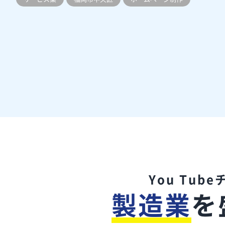
You Tub
製造業
を