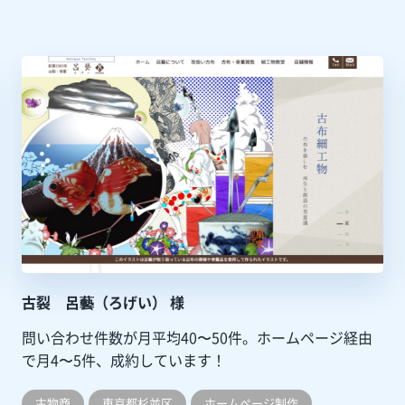
古裂 呂藝（ろげい） 様
問い合わせ件数が月平均40〜50件。ホームページ経由
で月4〜5件、成約しています！
古物商
東京都杉並区
ホームぺージ制作