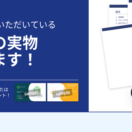
いただいている
の実物
ます！
たは
ント！