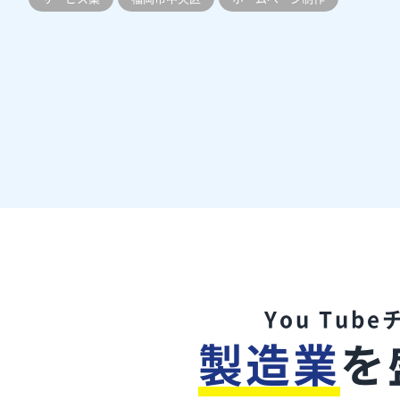
You Tub
製造業
を