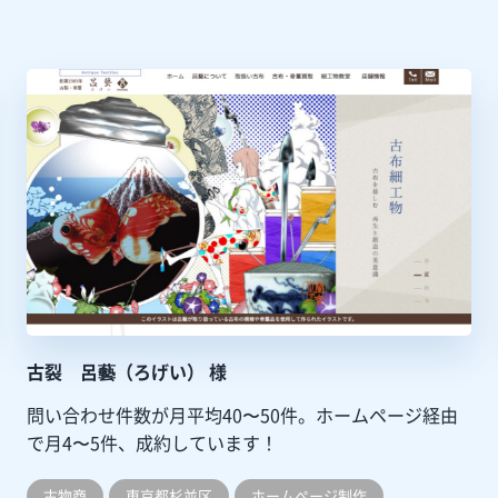
古裂 呂藝（ろげい） 様
問い合わせ件数が月平均40〜50件。ホームページ経由
で月4〜5件、成約しています！
古物商
東京都杉並区
ホームぺージ制作