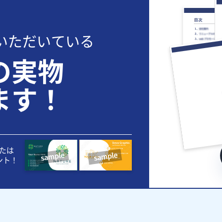
いただいている
の実物
ます！
たは
ント！