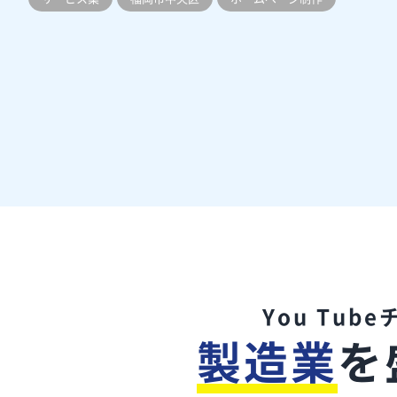
You Tub
製造業
を