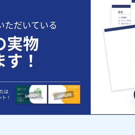
いただいている
の実物
ます！
たは
ント！