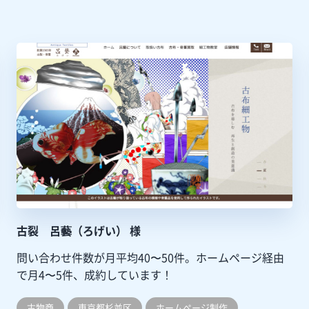
古裂 呂藝（ろげい） 様
問い合わせ件数が月平均40〜50件。ホームページ経由
で月4〜5件、成約しています！
古物商
東京都杉並区
ホームぺージ制作