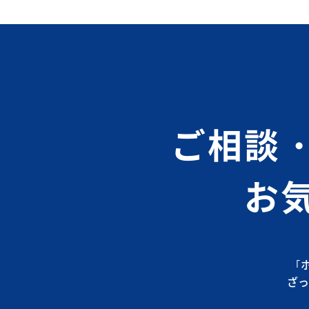
ご相談
お
｢
ざっ