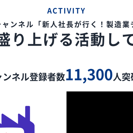
ACTIVITY
eチャンネル
「新人社長が行く！製造業
盛り上げる
活動し
11,300
ャンネル登録者数
人突