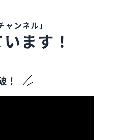
チャンネル」
ています！
破！