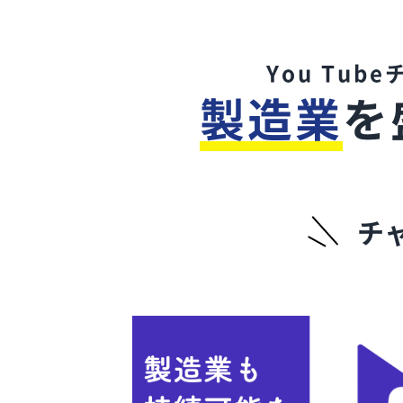
You Tub
製造業
を
チ