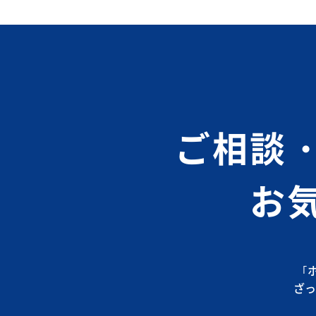
ご相談
お
｢
ざっ