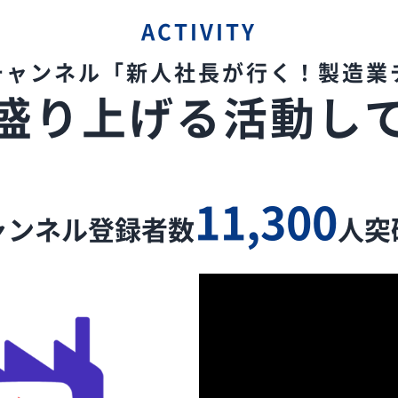
ACTIVITY
eチャンネル
「新人社長が行く！製造業
盛り上げる
活動し
11,300
ャンネル登録者数
人突