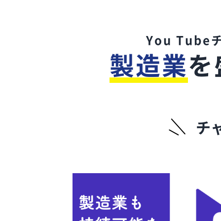
You Tub
製造業
を
チ