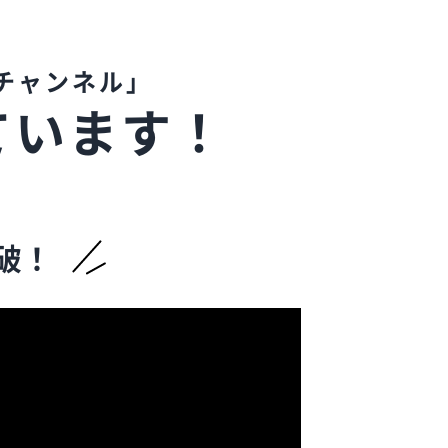
チャンネル」
ています！
破！