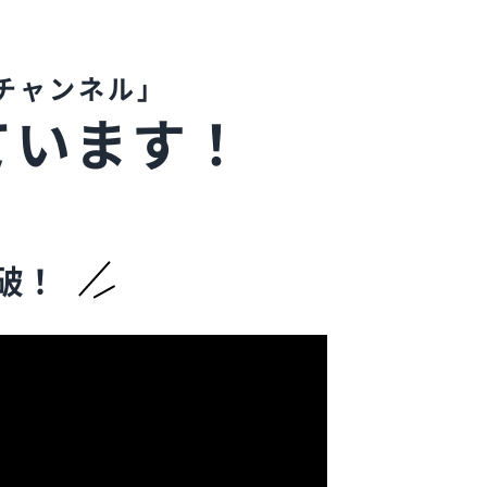
チャンネル」
ています！
破！