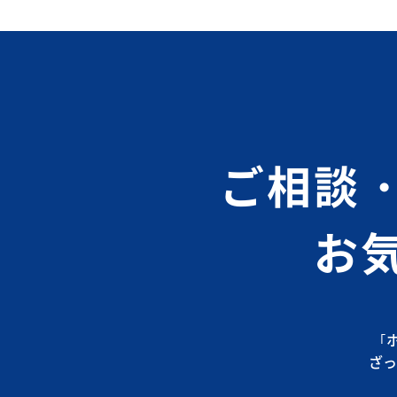
ご相談
お
｢
ざっ