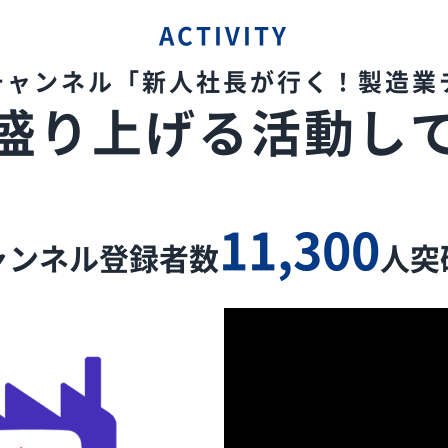
ACTIVITY
eチャンネル
「新人社長が行く！製造業
盛り上げる
活動し
11,300
ャンネル登録者数
人突