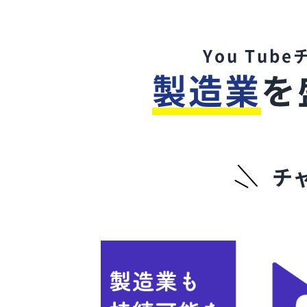
You Tub
製造業
を
チ