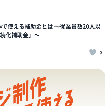
作で使える補助金とは ～従業員数20人以
続化補助金」～
0