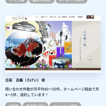
古裂 呂藝（ろげい） 様
問い合わせ件数が月平均40〜50件。ホームページ経由で月
4〜5件、成約しています！
古物商
東京都杉並区
ホームぺージ制作