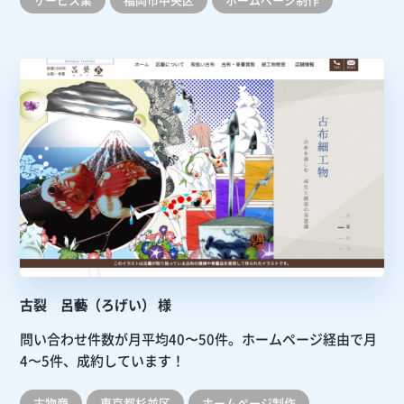
古裂 呂藝（ろげい） 様
問い合わせ件数が月平均40〜50件。ホームページ経由で月
4〜5件、成約しています！
古物商
東京都杉並区
ホームぺージ制作