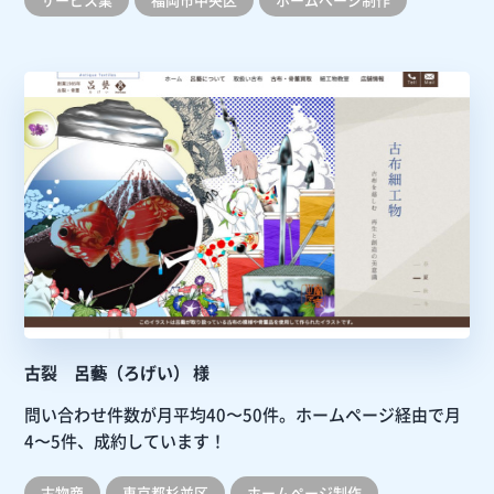
古裂 呂藝（ろげい） 様
問い合わせ件数が月平均40〜50件。ホームページ経由で月
4〜5件、成約しています！
古物商
東京都杉並区
ホームぺージ制作