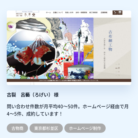
古裂 呂藝（ろげい） 様
問い合わせ件数が月平均40〜50件。ホームページ経由で月
4〜5件、成約しています！
古物商
東京都杉並区
ホームぺージ制作