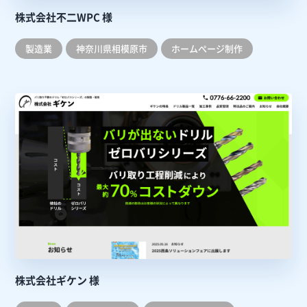
株式会社不二WPC 様
製造業
神奈川県相模原市
ホームぺージ制作
株式会社ギケン 様