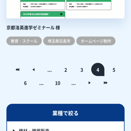
京都洛英進学ゼミナール 様
教育・スクール
埼玉県日高市
ホームぺージ制作
«
«
...
2
3
4
5
6
...
10
...
»
»
業種で絞る
機材・機器販売