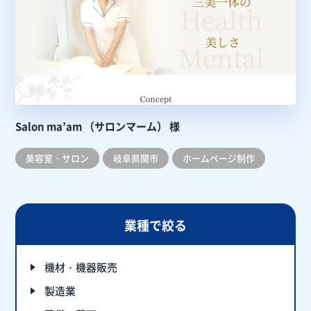
Salon ma’am （サロンマーム） 様
美容室・サロン
岐阜県関市
ホームぺージ制作
業種で絞る
機材・機器販売
製造業