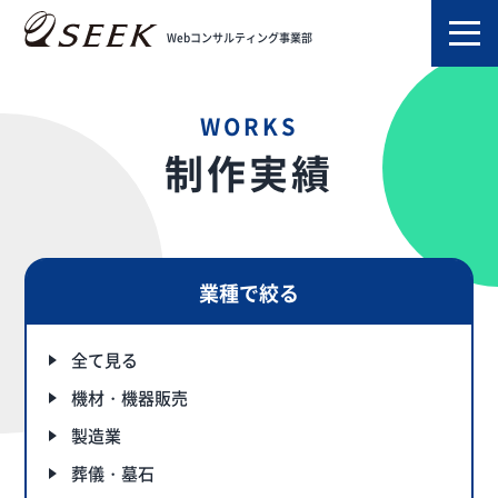
TOP
制作実績
美容室・サロン
Webコンサルティング事業部
WORKS
制作実績
業種で絞る
全て見る
機材・機器販売
製造業
葬儀・墓石